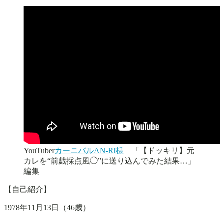
YouTuber
カーニバルAN-RI様
「【ドッキリ】元
カレを“前戯採点風◯”に送り込んでみた結果…」
編集
【自己紹介】
1978年11月13日（46歳）