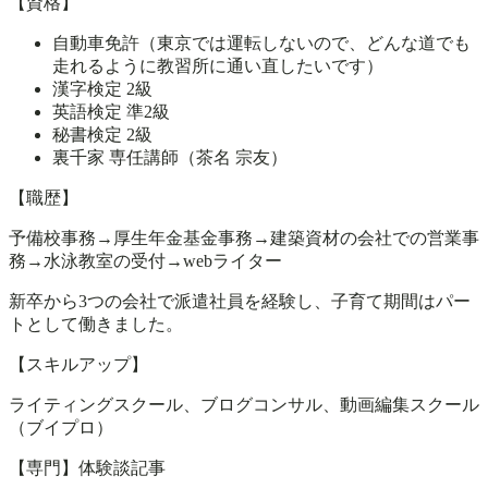
【資格】
自動車免許（東京では運転しないので、どんな道でも
走れるように教習所に通い直したいです）
漢字検定 2級
英語検定 準2級
秘書検定 2級
裏千家 専任講師（茶名 宗友）
【職歴】
予備校事務→厚生年金基金事務→建築資材の会社での営業事
務→水泳教室の受付→webライター
新卒から3つの会社で派遣社員を経験し、子育て期間はパー
トとして働きました。
【スキルアップ】
ライティングスクール、ブログコンサル、動画編集スクール
（ブイプロ）
【専門】体験談記事